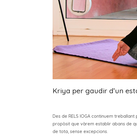
Kriya per gaudir d’un est
Des de RELS IOGA continuem treballant p
propòsit que vàrem establir abans de què
de tota, sense excepcions.