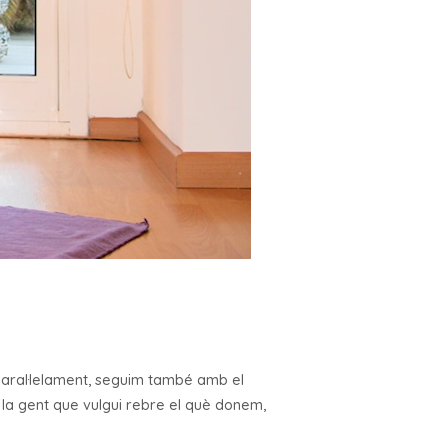
 paral·lelament, seguim també amb el
 la gent que vulgui rebre el què donem,