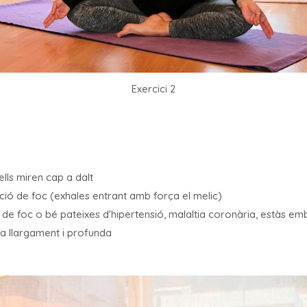
Exercici 2
lls miren cap a dalt
ció de foc (exhales entrant amb força el melic)
ó de foc o bé pateixes d'hipertensió, malaltia coronària, estàs e
ra llargament i profunda