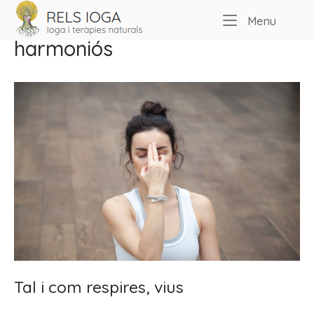
Skip
Home
Etiqueta:
pensament
Menu
Menu
to
content
harmoniós
Tal i com respires, vius