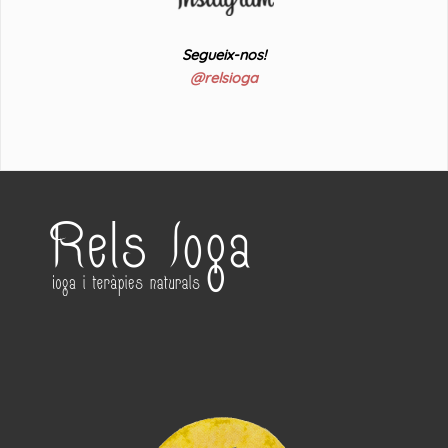
Segueix-nos!
@relsioga