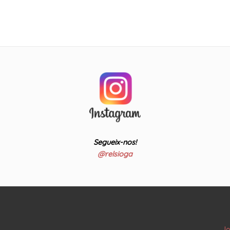
Segueix-nos!
@relsioga
Jo