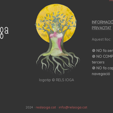
INFORMACI
PRIVACITAT
Aquest lloc:
🚫
NO fa se
🚫 NO COMP
tercers
🚫 NO fa ca
navegació
logotip © RELS IOGA
2024 ·
reslsioga.cat
·
info@relsioga.cat